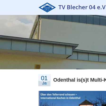
TV Blecher 04 e.V
01
Odenthal is(s)t Multi-
Ja