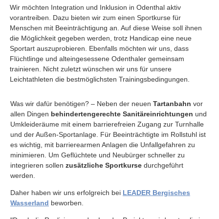
Wir möchten Integration und Inklusion in Odenthal aktiv
Verbände & Gemeinde
vorantreiben. Dazu bieten wir zum einen Sportkurse für
Menschen mit Beeinträchtigung an. Auf diese Weise soll ihnen
Sportangebot
die Möglichkeit gegeben werden, trotz Handicap eine neue
▼
Sportart auszuprobieren. Ebenfalls möchten wir uns, dass
Flüchtlinge und alteingesessene Odenthaler gemeinsam
Kurse
▼
trainieren. Nicht zuletzt wünschen wir uns für unsere
Leichtathleten die bestmöglichsten Trainingsbedingungen.
Wettkampf
▼
Was wir dafür benötigen? – Neben der neuen
Tartanbahn
vor
Kontakt
▼
allen Dingen
behindertengerechte Sanitäreinrichtungen
und
Umkleideräume mit einem barrierefreien Zugang zur Turnhalle
und der Außen-Sportanlage. Für Beeinträchtigte im Rollstuhl ist
Impressum
▼
es wichtig, mit barrierearmen Anlagen die Unfallgefahren zu
minimieren. Um Geflüchtete und Neubürger schneller zu
integrieren sollen
zusätzliche Sportkurse
durchgeführt
werden.
Daher haben wir uns erfolgreich bei
LEADER Bergisches
Wasserland
beworben.