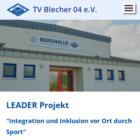
TV Blecher 04 e.V.
Startseite
▼
Verein
▼
Mitglied werden
Leitbild
Schutzkonzept
Sportstätten
LEADER Projekt
Vereinsorganisation
LEADER Projekt
▼
Ehrenmitglieder
"Integration und Inklusion vor Ort durch
Jobs
▼
Sport"
Vereinsgeschichte