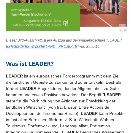
Dieser Bild-Ausschnitt ist ein Auszug aus der Imagebroschüre
"LEADER
BERGISCHES WASSERLAND - PROJEKTE"
von Seite 16.
Was ist LEADER?
LEADER
ist ein europäisches Förderprogramm mit dem Ziel,
die ländlichen Gebiete zu stärken und zu entwickeln. Deshalb
fördert
LEADER
Projektideen, die der Allgemeinheit zu Gute
kommen und etwas Positives bewirken. Der Begriff "
LEADER
"
steht für die "Verbindung von Aktionen zur Entwicklung der
ländlichen Wirtschaft" (von frz. Liaison Entre Actions de
Développement de l'Économie Rurale).
LEADER
kann Projekte
in fast allen Bereichen fördern, z. B. in Wirtschaft, Wohnen,
Tourismus, Dorfentwicklung, Lebensqualität, Prävention,
Integration und Klimawandel.
LEADER
Bergisches Wasserland