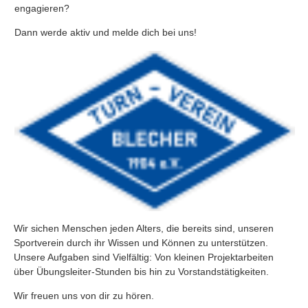
engagieren?
Aufgaben
Dann werde aktiv und melde dich bei uns!
Vereinsgeschichte
Verbände & Gemeinde
Sportangebot
▼
Kurse
▼
Wettkampf
▼
Kontakt
▼
Wir sichen Menschen jeden Alters, die bereits sind, unseren
Sportverein durch ihr Wissen und Können zu unterstützen.
Impressum
▼
Unsere Aufgaben sind Vielfältig: Von kleinen Projektarbeiten
über Übungsleiter-Stunden bis hin zu Vorstandstätigkeiten.
Wir freuen uns von dir zu hören.