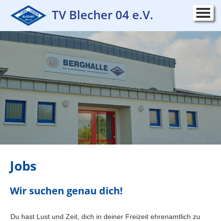
TV Blecher 04 e.V.
Startseite
▼
Verein
▼
Mitglied werden
Leitbild
Schutzkonzept
Sportstätten
LEADER Projekt
Vereinsorganisation
Jobs
▼
Ehrenmitglieder
Wir suchen genau dich!
Jobs
▼
Du hast Lust und Zeit, dich in deiner Freizeit ehrenamtlich zu
Ehrenamt