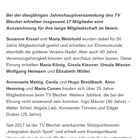
Bei der diesjährigen Jahreshauptversammlung des TV
Blecher erhielten insgesamt 17 Mitglieder eine
Auszeichnung für ihre lange Mitgliedschaft im Verein.
Susanne Kissel
und
Maria Weichold
wurden dabei für 50
Jahre Mitgliedschaft geehrt und erhielten zur Ehrenurkunde
ebenfalls die goldene Vereins-Nadel. Aber auch 40 Jahre
Vereinszugehörigkeit können sich durchaus sehen lassen. Diese
Ehrung erhielten
Maria König
,
Gisela Kleuver
,
Ursula Wissen
Wolfgang Heimann
und
Elisabeth Müller
.
Annemarie Mettig
,
Gerda
und
Hugo Breidbach
,
Arno
Hemsing
und
Maria Conen
freuten sich über 25 Jahre
Mitgliedstreue beim TV Blecher. Weitere Jubilare, die bei der
Ehrung nicht anwesend sein konnten: Ingo Mäurer (40 Jahre) –
Walter Schiel, Angela Lieb, Konstantin Tönnies und Edgar
Draber (25 Jahre).
Seit 2017 ist der TV Blecher anerkannter Stützpunktverein
„Integration durch Sport“ und erhielt vom Kreissportbund,