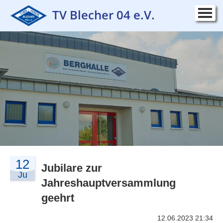
TV Blecher 04 e.V.
Startseite
▼
Verein
▼
Sportangebot
▼
Kurse
▼
Wettkampf
▼
Kontakt
▼
12
Impressum
Jubilare zur
▼
Ju
Jahreshauptversammlung
geehrt
12.06.2023 21:34