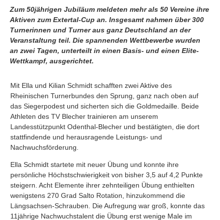
Zum 50jährigen Jubiläum meldeten mehr als 50 Vereine ihre
Aktiven zum Extertal-Cup an. Insgesamt nahmen über 300
Turnerinnen und Turner aus ganz Deutschland an der
Veranstaltung teil. Die spannenden Wettbewerbe wurden
an zwei Tagen, unterteilt in einen Basis- und einen Elite-
Wettkampf, ausgerichtet.
Mit Ella und Kilian Schmidt schafften zwei Aktive des
Rheinischen Turnerbundes den Sprung, ganz nach oben auf
das Siegerpodest und sicherten sich die Goldmedaille. Beide
Athleten des TV Blecher trainieren am unserem
Landesstützpunkt Odenthal-Blecher und bestätigten, die dort
stattfindende und herausragende Leistungs- und
Nachwuchsförderung.
Ella Schmidt startete mit neuer Übung und konnte ihre
persönliche Höchstschwierigkeit von bisher 3,5 auf 4,2 Punkte
steigern. Acht Elemente ihrer zehnteiligen Übung enthielten
wenigstens 270 Grad Salto Rotation, hinzukommend die
Längsachsen-Schrauben. Die Aufregung war groß, konnte das
11jährige Nachwuchstalent die Übung erst wenige Male im