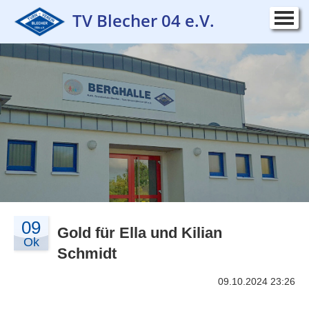
TV Blecher 04 e.V.
Startseite
▼
Verein
▼
Sportangebot
▼
Kurse
▼
Wettkampf
▼
Kontakt
▼
09
Impressum
Gold für Ella und Kilian
▼
Ok
Schmidt
09.10.2024 23:26