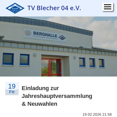
TV Blecher 04 e.V.
Startseite
▼
Verein
▼
Sportangebot
▼
Kurse
▼
Wettkampf
▼
Kontakt
▼
19
Impressum
Einladung zur
▼
Fe
Jahreshauptversammlung
& Neuwahlen
19.02.2026 21:58