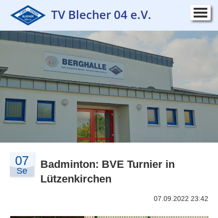
TV Blecher 04 e.V.
Startseite
▼
Verein
▼
Sportangebot
▼
Kurse
▼
Wettkampf
▼
Kontakt
▼
07
Impressum
Badminton: BVE Turnier in
▼
Se
Lützenkirchen
07.09.2022 23:42